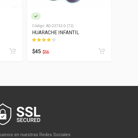
Código:
AD-23732-G (72)
Código:
AD
HUARACHE INFANTIL
HUARAC
$45
$35
$56
$4
guenos en nuestras Redes Sociales