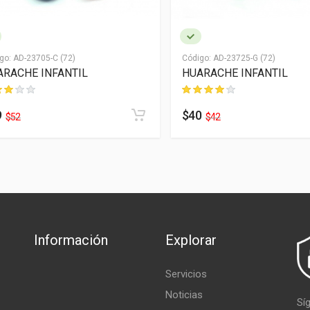
go:
AD-23705-C (72)
Código:
AD-23725-G (72)
ARACHE INFANTIL
HUARACHE INFANTIL
9
$40
$52
$42
Información
Explorar
Servicios
Noticias
Sí