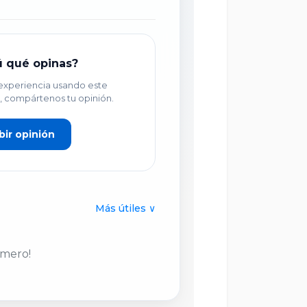
ú qué opinas?
 experiencia usando este
, compártenos tu opinión.
bir opinión
Más útiles ∨
imero!