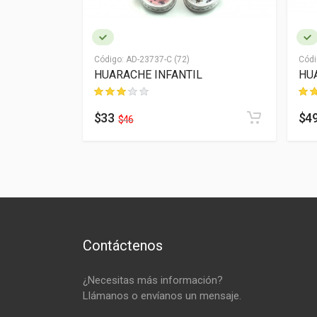
Código:
AD-23737-C (72)
Códi
HUARACHE INFANTIL
HU
$33
$4
$46
Contáctenos
¿Necesitas más información?
Llámanos o envíanos un mensaje.