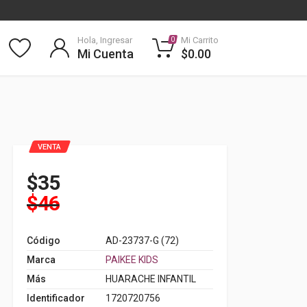
Hola, Ingresar
Mi Carrito
0
Mi Cuenta
$0.00
VENTA
$35
$46
Código
AD-23737-G (72)
Marca
PAIKEE KIDS
Más
HUARACHE INFANTIL
Identificador
1720720756