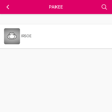
'); fbq('track', 'PageView');
&ev=PageView&noscript=1" />
PAIKEE
IRSOE