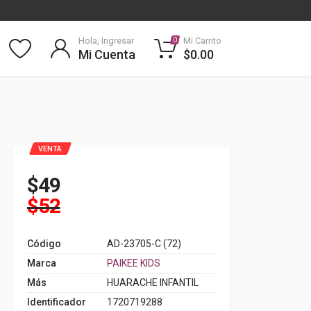
Hola, Ingresar
Mi Carrito
0
Mi Cuenta
$0.00
VENTA
$49
$52
Código
AD-23705-C (72)
Marca
PAIKEE KIDS
Más
HUARACHE INFANTIL
Identificador
1720719288