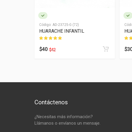
Código:
AD-23725-G (72)
Códi
HUARACHE INFANTIL
HU
$40
$3
$42
Contáctenos
¿Necesitas más información?
Llámanos o envíanos un mensaje.