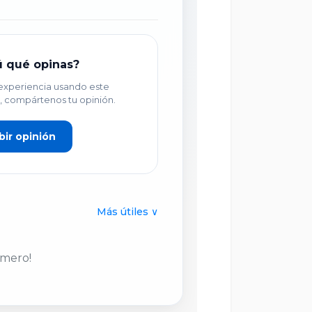
ú qué opinas?
 experiencia usando este
, compártenos tu opinión.
bir opinión
Más útiles ∨
imero!