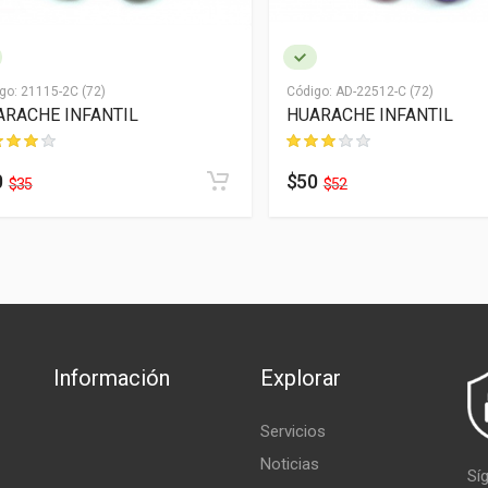
go:
21115-2C (72)
Código:
AD-22512-C (72)
ARACHE INFANTIL
HUARACHE INFANTIL
0
$50
$35
$52
Información
Explorar
Servicios
Noticias
Sí