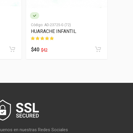
Código:
AD-23725-G (72)
Código:
AD
HUARACHE INFANTIL
HUARAC
$40
$40
$42
$4
guenos en nuestras Redes Sociales