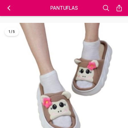
'); fbq('track', 'PageView');
&ev=PageView&noscript=1" />
PANTUFLAS
1 / 5