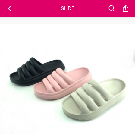
'); fbq('track', 'PageView');
&ev=PageView&noscript=1" />
SLIDE