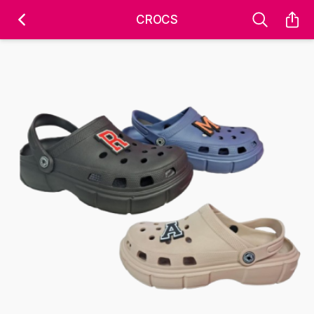
'); fbq('track', 'PageView');
&ev=PageView&noscript=1" />
CROCS