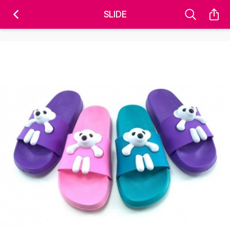
'); fbq('track', 'PageView');
&ev=PageView&noscript=1" />
SLIDE