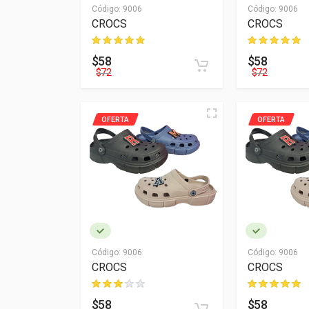
Código:
9006
Código:
9006
CROCS
CROCS
$58
$58
$72
$72
OFERTA
OFERTA
Código:
9006
Código:
9006
CROCS
CROCS
$58
$58