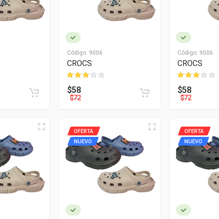
Código:
9006
Código:
9006
CROCS
CROCS
$58
$58
$72
$72
OFERTA
OFERTA
NUEVO
NUEVO