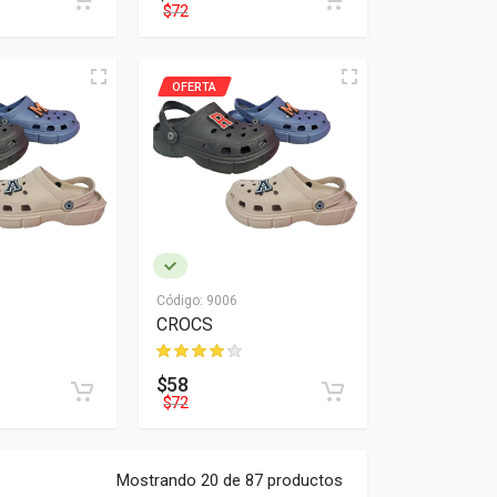
$72
OFERTA
Código:
9006
CROCS
$58
$72
Mostrando 20 de 87 productos