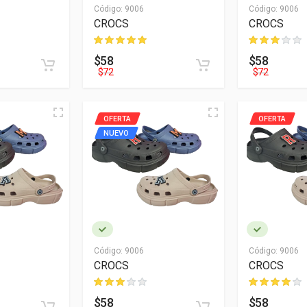
Código:
9006
Código:
9006
CROCS
CROCS
$58
$58
$72
$72
OFERTA
OFERTA
NUEVO
Código:
9006
Código:
9006
CROCS
CROCS
$58
$58