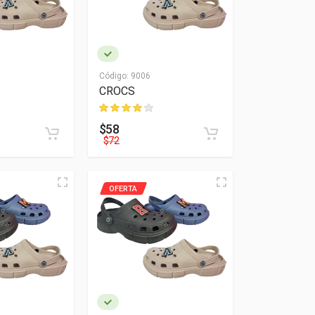
Código:
9006
CROCS
$58
$72
OFERTA