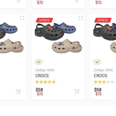
$72
$72
OFERTA
OFERTA
Código:
9006
Código:
9006
CROCS
CROCS
$58
$58
$72
$72