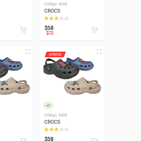
Código:
9006
CROCS
$58
$72
OFERTA
Código:
9006
CROCS
$58