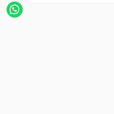
Contáctenos
¿Necesitas más información?
Llámanos o envíanos un mensaje.
TELÉFONO
EMAIL
(33)36588471
ventas@paikee.com.
DIRECCIÓN
WHATSAPP
C. JUAN DIAZ
3310176457
COVARRUBIAS 117, SAN
JUAN DE DIOS, 44360.
GUADALAJARA, JAL.