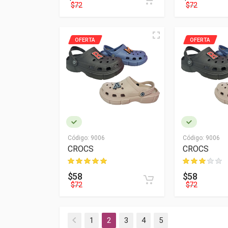
$72
$72
OFERTA
OFERTA
Código:
9006
Código:
9006
CROCS
CROCS
$58
$58
$72
$72
1
2
3
4
5