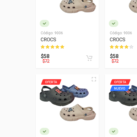
Código:
9006
Código:
9006
CROCS
CROCS
$58
$58
$72
$72
OFERTA
OFERTA
NUEVO