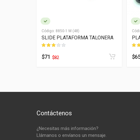
Código:
8850-1 M (48)
Códi
 TALONERA
SLIDE PLATAFORMA TALONERA
PL
$71
$6
$82
Contáctenos
¿Necesitas más información?
Llámanos o envíanos un mensaje.