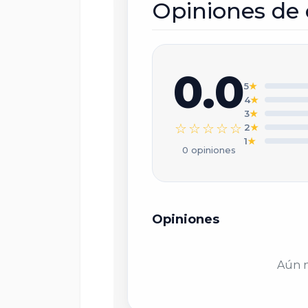
Opiniones de 
T
0.0
5
★
T
4
★
3
★
☆☆☆☆☆
2
★
1
★
0 opiniones
T
Opiniones
Aún n