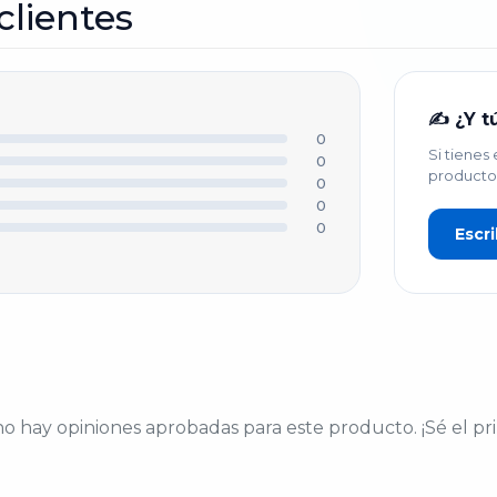
clientes
U NOMBRE O APODO *
✍️ ¿Y t
0
Si tienes
ÍTULO DE TU OPINIÓN *
0
producto
0
0
0
Escri
U OPINIÓN DETALLADA *
o hay opiniones aprobadas para este producto. ¡Sé el pr
PUBLICAR OPINIÓN