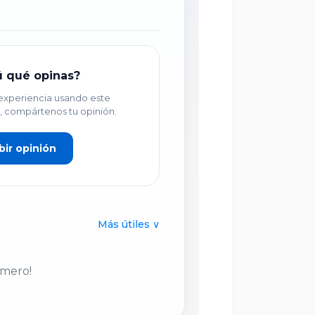
ú qué opinas?
 experiencia usando este
, compártenos tu opinión.
bir opinión
Más útiles ∨
imero!