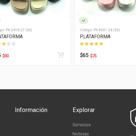
go:
PK-2418-27 (36)
Código:
PK-8001-24 (36)
ATAFORMA
PLATAFORMA
5
$65
$90
$75
Información
Explorar
Servicios
Noticias