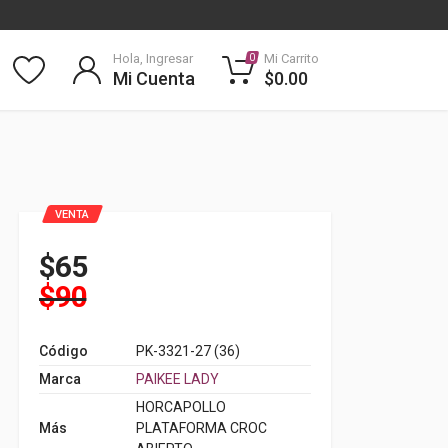
Hola, Ingresar
Mi Carrito
0
Mi Cuenta
$0.00
VENTA
$65
$90
Código
PK-3321-27 (36)
Marca
PAIKEE LADY
HORCAPOLLO
Más
PLATAFORMA CROC