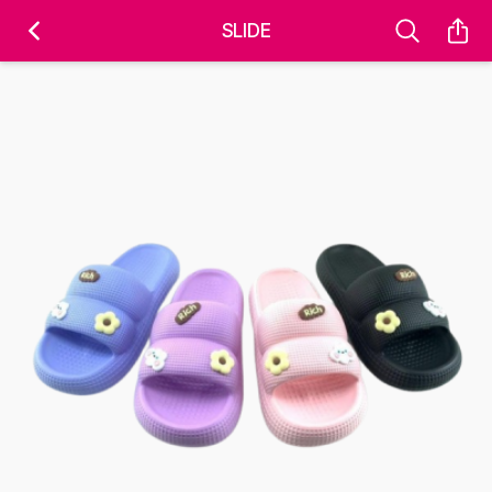
'); fbq('track', 'PageView');
&ev=PageView&noscript=1" />
SLIDE